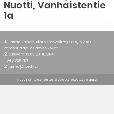
Nuotti, Vanhaistentie
1a
Jarmo Taipale, Kiinteistönvälittäjä, LKV, LVV, KED,
Rakennuttaja-asiamies RAKI™
Bulevardi 13
00120 HELSINKI
040 829 7171
jarmo@nordlkv.fi
© 2026 Kiinteistönvälitys Taipale LKV. Toteutus
Fiilispaja.