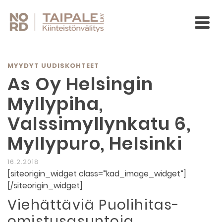
MYYDYT UUDISKOHTEET
As Oy Helsingin
Myllypiha,
Valssimyllynkatu 6,
Myllypuro, Helsinki
16.2.2018
[siteorigin_widget class=”kad_image_widget”]
[/siteorigin_widget]
Viehättäviä Puolihitas-
omistusasuntoja