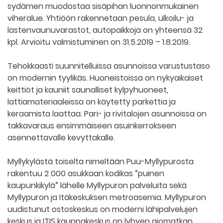
sydämen muodostaa sisäpihan luonnonmukainen
viheralue. Yhtiöön rakennetaan pesula, ulkoilu- ja
lastenvaunuvarastot, autopaikkoja on yhteensä 32
kpl. Arvioitu valmistuminen on 31.5.2019 – 1.8.2019.
Tehokkaasti suunnitelluissa asunnoissa varustustaso
on modernin tyylikäs. Huoneistoissa on nykyaikaiset
keittiöt ja kauniit saunalliset kylpyhuoneet,
lattiamateriaaleissa on käytetty parkettia ja
keraamista laattaa. Pari- ja rivitalojen asunnoissa on
takkavaraus ensimmäiseen asuinkerrokseen
asennettavalle kevyttakalle.
Myllykylästä toiselta nimeltään Puu-Myllypurosta
rakentuu 2 000 asukkaan kodikas ”puinen
kaupunkikylä” lähelle Myllypuron palveluita sekä
Myllypuron ja Itäkeskuksen metroasemia. Myllypuron
uudistunut ostoskeskus on moderni lähipalvelujen
keskus ja ITIS kauppakeskus on lyhyen ajomatkan