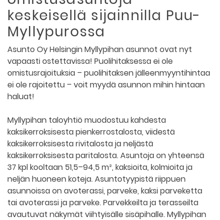
keskeisellä sijainnilla Puu-
Myllypurossa
Asunto Oy Helsingin Myllypihan asunnot ovat nyt
vapaasti ostettavissa! Puolihitaksessa ei ole
omistusrajoituksia – puolihitaksen jälleenmyyntihintaa
ei ole rajoitettu – voit myydä asunnon mihin hintaan
haluat!
Myllypihan taloyhtiö muodostuu kahdesta
kaksikerroksisesta pienkerrostalosta, viidestä
kaksikerroksisesta rivitalosta ja neljästä
kaksikerroksisesta paritalosta. Asuntoja on yhteensä
37 kpl kooltaan 51,5–94,5 m², kaksioita, kolmioita ja
neljän huoneen koteja. Asuntotyypistä riippuen
asunnoissa on avoterassi, parveke, kaksi parveketta
tai avoterassi ja parveke. Parvekkeilta ja terasseilta
avautuvat näkymät viihtyisälle sisäpihalle. Myllypihan