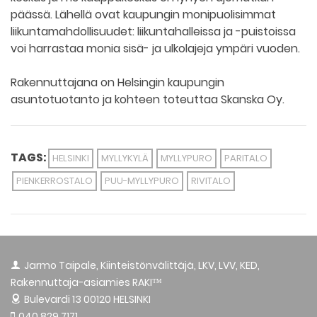
päässä. Lähellä ovat kaupungin monipuolisimmat
liikuntamahdollisuudet: liikuntahalleissa ja -puistoissa
voi harrastaa monia sisä- ja ulkolajeja ympäri vuoden.
Rakennuttajana on Helsingin kaupungin
asuntotuotanto ja kohteen toteuttaa Skanska Oy.
TAGS:
HELSINKI
MYLLYKYLÄ
MYLLYPURO
PARITALO
PIENKERROSTALO
PUU-MYLLYPURO
RIVITALO
Jarmo Taipale, Kiinteistönvälittäjä, LKV, LVV, KED,
Rakennuttaja-asiamies RAKI™
Bulevardi 13
00120 HELSINKI
040 829 7171