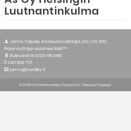
Luutnantinkulma
Jarmo Taipale, Kiinteistönvälittäjä, LKV, LVV, KED,
Rakennuttaja-asiamies RAKI™
Bulevardi 13
00120 HELSINKI
040 829 7171
jarmo@nordlkv.fi
© 2026 Kiinteistönvälitys Taipale LKV. Toteutus
Fiilispaja.