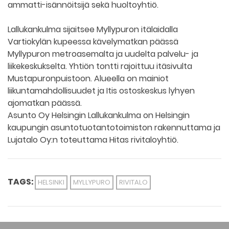
ammatti-isännöitsijä sekä huoltoyhtiö.
Lallukankulma sijaitsee Myllypuron itälaidalla
Vartiokylän kupeessa kävelymatkan päässä
Myllypuron metroasemalta ja uudelta palvelu- ja
liikekeskukselta. Yhtiön tontti rajoittuu itäsivulta
Mustapuronpuistoon. Alueella on mainiot
liikuntamahdollisuudet ja Itis ostoskeskus lyhyen
ajomatkan päässä.
Asunto Oy Helsingin Lallukankulma on Helsingin
kaupungin asuntotuotantotoimiston rakennuttama ja
Lujatalo Oy:n toteuttama Hitas rivitaloyhtiö.
TAGS:
HELSINKI
MYLLYPURO
RIVITALO