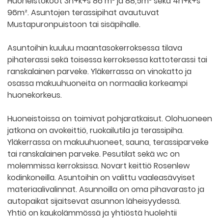
Huoneistokoot 3h+k+s 86 m² ja 88,5m² sekä 4h+k+s
96m². Asuntojen terassipihat avautuvat
Mustapuronpuistoon tai sisäpihalle.
Asuntoihin kuuluu maantasokerroksessa tilava
pihaterassi sekä toisessa kerroksessa kattoterassi tai
ranskalainen parveke. Yläkerrassa on vinokatto ja
osassa makuuhuoneita on normaalia korkeampi
huonekorkeus.
Huoneistoissa on toimivat pohjaratkaisut. Olohuoneen
jatkona on avokeittiö, ruokailutila ja terassipiha.
Yläkerrassa on makuuhuoneet, sauna, terassiparveke
tai ranskalainen parveke. Pesutilat sekä wc on
molemmissa kerroksissa. Novart keittiö Rosenlew
kodinkoneilla. Asuntoihin on valittu vaaleasävyiset
materiaalivalinnat. Asunnoilla on oma pihavarasto ja
autopaikat sijaitsevat asunnon läheisyydessä.
Yhtiö on kaukolämmössä ja yhtiöstä huolehtii