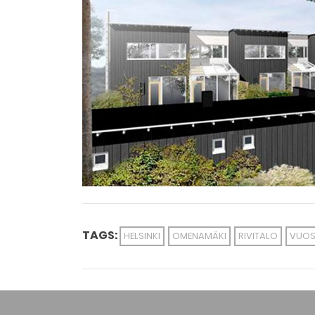
TAGS:
HELSINKI
OMENAMÄKI
RIVITALO
VUOS