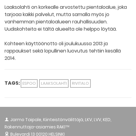
Laaksolahti on korkealle arvostettu pientaloalue, joka
tarjoaa kaikki palvelut, mutta samalla myös jo
vanhemman pientaloalueen rauhallisuuden.
Uudiskohteita ei tältä alueelta ole helppo löytää.
Kohteen käyttöönotto oli joulukuussa 2013 ja
rappaukset sekä lopullinen luovutus tehtiin kesällä
2014.
TAGS:
ESPOO
LAAKSOLAHTI
RIVITALO
Jarmo Taipale, Kiinteistönvälittäjä, LKV, LVV, KED,
Rakennuttaja-asiamies RAKI™
Bulevardi 13
00120 HELSINKI